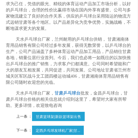
求为己任，凭借的眼光、精锐的体育运动产品加工市场分析，以好
的乒乓球台，合理的性价比赢得市场在国内外享有盛誉。公司与多
家物流建立了良好的合作关系，供应的乒乓球台采用陆运的物流方
式远销甘肃等各个地区。以产品差异化为竞争优势，实施战略，不
断地谋求更大的发展。
天水乒乓球台厂家，兰州耐用的乒乓球台供销， 甘肃湘南体
育用品销售有限公司经过多年发展，获得无数荣誉，以乒乓球台的
生产，公司产品涵盖了多种体育运动产品加工用品，产品销往甘肃
各地，销量位居行业首列。今后，我们也必将一如既往的以加快推
出乒乓球台的推广销售，力求客户们都满意。公司同时希望能和广
大的朋友互相发展，共同促进，共同发展。公司地址甘肃省兰州市
城关区军区战斗文工团四楼运动城406，甘肃湘南体育用品销售有
限公司随时欢迎您的光临。
天水乒乓球台厂家，
甘肃乒乓球台
批发，金昌乒乓球台，甘
肃乒乓球台价格的相关信息就介绍到这里了，希望对大家有所帮
助。更多详情，欢迎致电咨询
上一条 ：
甘肃篮球架|新款篮球架出售
下一条 ：
定西乒乓球发球机厂家|甘...