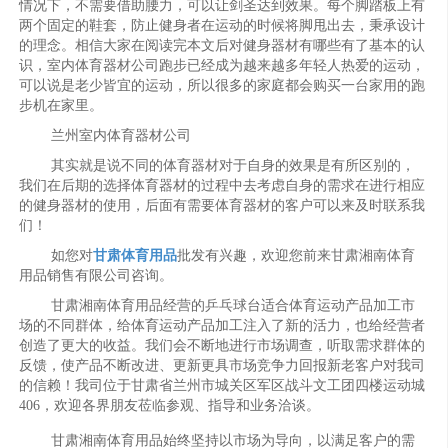
情况下，不需要借助腰力，可以让剑圣达到效果。每个脚踏板上有
两个固定的鞋套，防止健身者在运动的时候将脚甩出去，秉承设计
的理念。相信大家在阅读完本文后对健身器材有哪些有了基本的认
识，室内体育器材公司跑步已经成为越来越多年轻人热爱的运动，
可以说是老少皆宜的运动，所以很多的家庭都会购买一台家用的跑
步机在家里。
兰州室内体育器材公司
其实就是说不同的体育器材对于自身的效果是有所区别的，
我们在后期的选择体育器材的过程中去考虑自身的需求在进行相应
的健身器材的使用，后面有需要体育器材的客户可以来及时联系我
们！
如您对
甘肃体育用品
批发有兴趣，欢迎您前来甘肃湘南体育
用品销售有限公司咨询。
甘肃湘南体育用品经营的乒乓球台适合体育运动产品加工市
场的不同群体，给体育运动产品加工注入了新的活力，也给经营者
创造了更大的收益。我们会不断地进行市场调查，听取需求群体的
反馈，使产品不断改进、更新更具市场竞争力回报新老客户对我司
的信赖！我司位于甘肃省兰州市城关区军区战斗文工团四楼运动城
406，欢迎各界朋友莅临参观、指导和业务洽谈。
甘肃湘南体育用品始终坚持以市场为导向，以满足客户的需