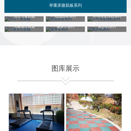
举重床腹肌板系列
综合力量器械
校园器材系列
乒乓球发球机系列
跑步机系列
儿童游乐设施
健身车系列
跑步机系列
综合力量器械
儿童游乐设施
图库展示
校园器材系列
其他产品系列
推荐产品