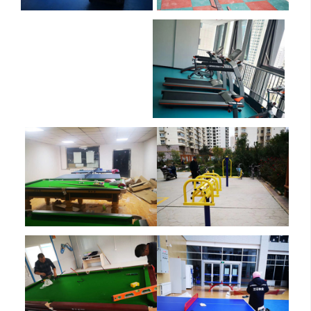
榆中县消防救援大队---跑步机
中广怡景湾尚城
兰州西站某单位
甘肃君月极兔供应链管理有限公司
兰州金汇广场