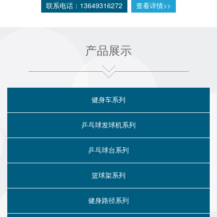
售批发等。
联系电话：13649316272
查看详情>>
本店主要经营 体育用品、篮球、篮球
架、羽毛球拍、乒乓球拍、乒乓球台、台球
桌、室外路径等大型体育用品。
产品展示
相信我们，会给喜欢健身的朋友们带来
许多帮助，并且会让你们节省资金，买到你
们满意的产品。
地址：
甘肃省兰州市城关区军区战斗文
健身车系列
工团四楼运动城406
咨询电话
：
13649316272唐经理
乒乓球发球机系列
13659483472姜经理
乒乓球台系列
篮球架系列
健身路径系列