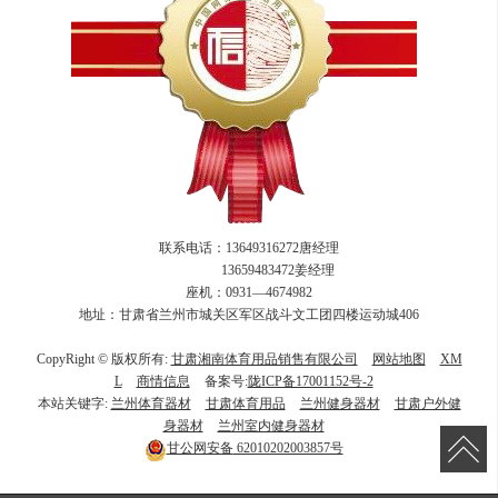
联系电话：13649316272唐经理
13659483472姜经理
座机：0931—4674982
地址：甘肃省兰州市城关区军区战斗文工团四楼运动城406
CopyRight © 版权所有:
甘肃湘南体育用品销售有限公司
网站地图
XM
L
商情信息
备案号:
陇ICP备17001152号-2
本站关键字:
兰州体育器材
甘肃体育用品
兰州健身器材
甘肃户外健
身器材
兰州室内健身器材
甘公网安备
62010202003857号