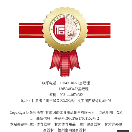
联系电话：13649316272唐经理
13659483472姜经理
座机：0931—4674982
地址：甘肃省兰州市城关区军区战斗文工团四楼运动城406
CopyRight © 版权所有:
甘肃湘南体育用品销售有限公司
网站地图
XM
L
商情信息
备案号:
陇ICP备17001152号-2
本站关键字:
兰州体育器材
甘肃体育用品
兰州健身器材
甘肃户外健
身器材
兰州室内健身器材