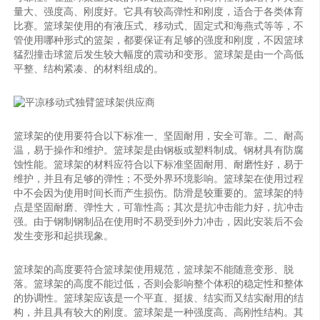
量大、强度高、刚度好。它具有较高弹性和刚度，适合于各类体育
比赛。篮球架使用的有液压式、移动式、固定式和海燕式等等，不
管使用哪种形式的篮架，都要保证有足够的强度和刚度，不因篮球
猛烈撞击球篮后发生较大幅度的震动和变形。篮球架是由一个高低
平整、结构紧凑、的材料组成的。
篮球架的使用要符合以下标准一、坚固耐用，安全可靠。二、耐高
温，易于操作和维护。篮球架是由钢板或塑料制成。钢材具有防腐
蚀性能。篮球架的材料应符合以下标准坚固耐用、耐磨性好，易于
维护，并且有足够的弹性；不受外界环境影响。篮球架在使用过程
中不会因为使用时间长而产生损伤。防滑是较重要的。篮球架的特
点是坚固耐磨、弹性大，可靠性高；其次是抗冲击能力好，抗冲击
强。由于钢制钢制品在使用时不易受到外力冲击，因此安装后不会
发生变形和起拱现象。
篮球架的高度要符合篮球架使用规范，篮球架不能随意变形、脱
落。篮球架的高度不能过低，否则会影响整个体积的稳定性和整体
的协调性。篮球架应该是一个平直、挺拔、结实而又结实耐用的结
构，并且具有较大的刚度。篮球架是一种强度高、高刚性结构。其