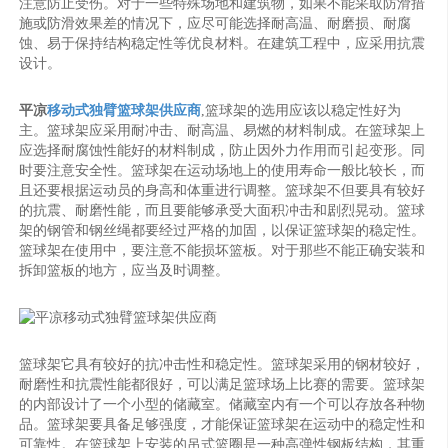
注意防止受伤。对于一些特殊场地和建筑物，如果不能采取防滑措
施或防滑效果差的情况下，应尽可能选择耐高温、耐磨损、耐腐
蚀、易于保持结构稳定性等优良材料。在建筑工程中，应采用抗震
设计。
平凉
移动式独臂篮球架供应商
,篮球架的选用应该以稳定性好为
主。篮球架应采用耐冲击、耐高温、易燃的材料制成。在篮球架上
应选择耐腐蚀性能好的材料制成，防止因外力作用而引起变形。同
时要注意安全性。篮球架在运动场地上的使用寿命一般比较长，而
且还要根据运动员的身高和体重进行调整。篮球架不但要具有较好
的抗震、耐磨性能，而且要能够承受大面积冲击和剧烈晃动。篮球
架的钢管和钢丝绳都要经过严格的加固，以保证篮球架的稳定性。
篮球架在使用中，要注意不能损坏篮板。对于那些不能正确安装和
拆卸篮板的地方，应当及时调整。
篮球架它具有较好的抗冲击性和稳定性。篮球架采用的钢材较好，
耐磨性和抗震性能都很好，可以满足篮球场上比赛的需要。篮球架
的内部设计了一个小型的储藏室。储藏室内有一个可以存放各种物
品。篮球架要具备足够强度，才能保证篮球架在运动中的稳定性和
可靠性。在篮球架上安装的吊式篮圈是一种高弹性钢板结构，其重