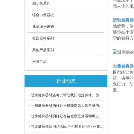
与血压水平
跑步机系列
高人体的抵
综合力量器械
运动健身器
除疲劳，使
儿童游乐设施
够你在小区
学的健身方
校园器材系列
其他产品系列
推荐产品
力量健身器
目都能让你
济、省事的
行业动态
免疫力、防
量。
甘肃健身器材还可以帮助我们锻炼身体。另外，兰州健身器材还有防震、防水、耐磨等功能。我们在选择健身器材时一般会根据自己的需要来进行选择。
兰州健身器材的好处不仅能提高人体自身的抵抗力，还可以增强人体对外界环境的适应性。能够减少运动后疲劳感。
甘肃​健身器材的好处有益健康室外活动可以提高人体的免疫力，促进新陈代谢、降低血液中胆固醇含量、减少病症发生率。
甘肃健身体育用品供应,兰州体育用品行业在国民经济中的地位日益重要，甘肃体育用品行业的发展潜力巨大。