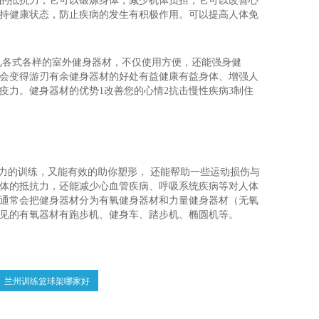
的抵抗力，它可以锻炼身体，减少机体负担，它可以改善心
持健康状态，防止疾病的发生有积极作用。可以提高人体免
见各式各样的室外健身器材，不仅使用方便，还能强身健
会变得游刃有余健身器材的好处有益健康有益身体、增强人
疫力。健身器材的优势1改善您的心情2抗击慢性疾病3制住
能力的训练，又能有效的助你塑形， 还能帮助一些运动损伤与
体的抵抗力，还能减少心血管疾病、呼吸系统疾病等对人体
通常会把健身器材分为有氧健身器材和力量健身器材（无氧
见的有氧器材有跑步机、健身车、踏步机、椭圆机等。
兰州训练篮球架哪家好