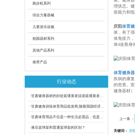
谢。健身器
跑步机系列
理状态。健
疫能力和抵
综合力量器械
庆阳
体育健
儿童游乐设施
体，有了强
体免疫力，
校园器材系列
体4改善身
其他产品系列
推荐产品
体育健身器
疾病的康复
行业动态
的危害。室
健身器材）
甘肃健身器材的好处延缓衰老说道延缓衰老，可能有的人不以为然，但通过健身能使自己的分泌处于一个比较高的水平,长时间下来可以达到延缓衰老的效果.健身器材虽然相对简单，但自有它的优点。
甘肃​健身训练体育用品批发商,随着我国经济发展和社会的进步，兰州体育用品行业将成为我国较具发展潜力、增长空间较大、竞争力较强的朝阳产业。
甘肃体育用品不仅是一种生活必需品，也是一个产业。随着我国经济的发展和人民生活水平的提高，兰州体育用品市场将进入快速发展期体育用品市场的快速增长，为我国体育用品行业发展提供了强劲动力。
上一条 ：
液压篮球架和普通篮球架的区别？
关键词：
庆