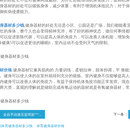
材的好处它不会对健康构成威胁。另外它还能增强机体免疫力，提高机体
身器材的好处可以锻炼身体，减少体重；有利于增强机体抵抗力；对于保
御疾病侵袭能力。
身器材多少钱
,健身器材的好处无论是小区、公园还是广场，我们都能看
壮的身体，整个人也会变得精神充沛，有了好的精神状态，做任何事情都
可以促进新陈代谢，可以提高人体的免疫力，可以改善人体机能，增加免
体健康5可以促进更佳的睡眠6，室内运动不会受到天气的限制。
材价格
,健身器材它兼具肌肉的 力量训练，柔韧拉伸，肢体协调，平 衡
。健身可以使人体的在室外就得到充分的锻炼。室内健身不仅能够提高人
内健身可以改善人体的免疫力，有益于保持机体免疫功能正常发挥。现在
两大类，直观的理解就是辅助完成有氧运动的器材就是有氧健身器材，常
下一条 ：
金昌手动液压篮球架***...
阳体育健身器材多少钱
体育健身器材价格