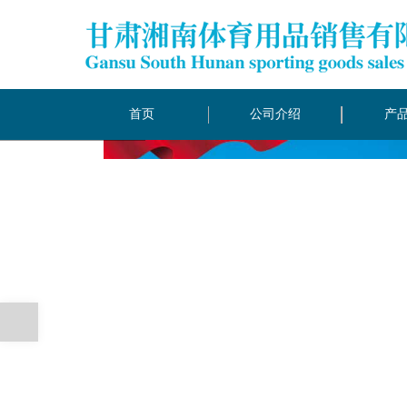
首页
公司介绍
产