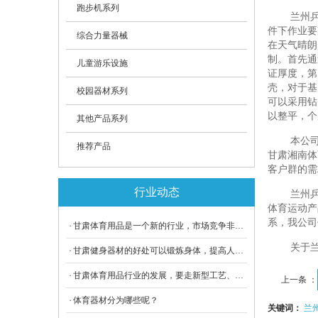
跑步机系列
兰州
件下作业要
综合力量器械
在天气晴朗
制。首先通
儿童游乐设施
证厚度，第
壳，对于基
校园器材系列
可以采用钻
以整平，个
其他产品系列
本公
推荐产品
甘肃湘南体
客户群的需
行业动态
兰州
体育运动产
系，我公司
甘肃体育用品是一个新的行业，市场竞争非常激烈。但在中国，兰州体育用品行业发展迅速、规模大，据统计，我们国内的运动服装生产企业有近千家。
关于
甘肃健身器材的好处可以锻炼身体，提高人体耐力，增强体质，可以有效地减少疾病和疲劳，如果你是一个爱运动的人那么这种健身器材对于你来说是很重要的。
甘肃体育用品行业的发展，要走新型工艺、新材料、新技术之路。在这种情况下，目前我国体育用品产值已占全社会总产值的40％以上。
上一条 ：
体育器材分为哪些呢？
关键词：
兰