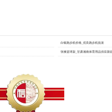
白银跑步机价格_优良跑步机批发
张掖篮球架_甘肃湘南体育用品供应新