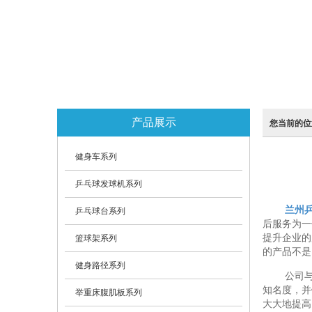
产品展示
您当前的位
健身车系列
乒乓球发球机系列
兰州
乒乓球台系列
后服务为一
提升企业的
篮球架系列
的产品不是
健身路径系列
公司
知名度，并
举重床腹肌板系列
大大地提高