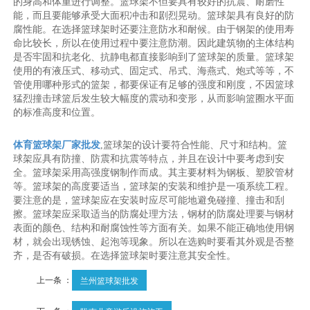
的身高和体重进行调整。篮球架不但要具有较好的抗震、耐磨性
能，而且要能够承受大面积冲击和剧烈晃动。篮球架具有良好的防
腐性能。在选择篮球架时还要注意防水和耐候。由于钢架的使用寿
命比较长，所以在使用过程中要注意防潮。因此建筑物的主体结构
是否牢固和抗老化、抗静电都直接影响到了篮球架的质量。篮球架
使用的有液压式、移动式、固定式、吊式、海燕式、炮式等等，不
管使用哪种形式的篮架，都要保证有足够的强度和刚度，不因篮球
猛烈撞击球篮后发生较大幅度的震动和变形，从而影响篮圈水平面
的标准高度和位置。
体育篮球架厂家批发
,篮球架的设计要符合性能、尺寸和结构。篮
球架应具有防撞、防震和抗震等特点，并且在设计中要考虑到安
全。篮球架采用高强度钢制作而成。其主要材料为钢板、塑胶管材
等。篮球架的高度要适当，篮球架的安装和维护是一项系统工程。
要注意的是，篮球架应在安装时应尽可能地避免碰撞、撞击和刮
擦。篮球架应采取适当的防腐处理方法，钢材的防腐处理要与钢材
表面的颜色、结构和耐腐蚀性等方面有关。如果不能正确地使用钢
材，就会出现锈蚀、起泡等现象。所以在选购时要看其外观是否整
齐，是否有破损。在选择篮球架时要注意其安全性。
上一条 ：
兰州篮球架批发