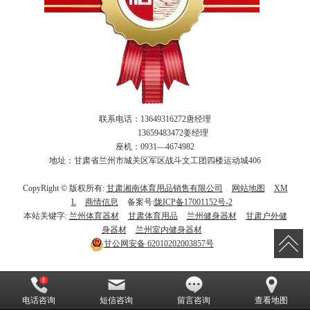
联系电话：13649316272唐经理
13659483472姜经理
座机：0931—4674982
地址：甘肃省兰州市城关区军区战斗文工团四楼运动城406
CopyRight © 版权所有:
甘肃湘南体育用品销售有限公司
网站地图
XM
L
商情信息
备案号:
陇ICP备17001152号-2
本站关键字:
兰州体育器材
甘肃体育用品
兰州健身器材
甘肃户外健
身器材
兰州室内健身器材
甘公网安备
62010202003857号
电话咨询
短信咨询
留言咨询
查看地图