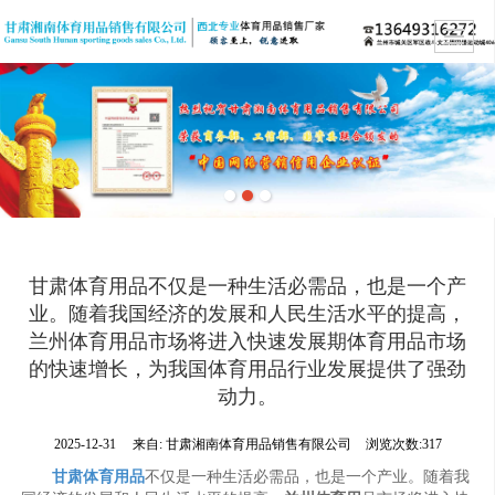
甘肃体育用品不仅是一种生活必需品，也是一个产
业。随着我国经济的发展和人民生活水平的提高，
兰州体育用品市场将进入快速发展期体育用品市场
的快速增长，为我国体育用品行业发展提供了强劲
动力。
2025-12-31
来自:
甘肃湘南体育用品销售有限公司
浏览次数:317
甘肃体育用品
不仅是一种生活必需品，也是一个产业。随着我