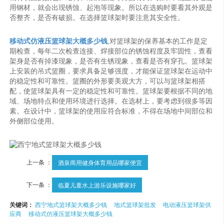
用钢材，就会出现锈蚀、起泡等现象。所以在选购时要看其外观是
否整齐，是否有破损。在选择篮球架时要注意其安全性。
移动式仿液压篮球架大概多少钱
,对篮球架的保养基本的工作是定
期检查，每年二次检查连接、焊接部位的锈蚀程度及牢固性，查看
架身是否有掉漆现象，是否有生锈现象，查看是否有穿孔。篮球架
上安装的吊式篮圈，要求具备足够强度，才能保证篮球架在运动中
的稳定性和可靠性。篮圈的外形要美观大方，可以与篮球架相搭
配，使篮球架具有一定的稳定性和可靠性。篮球架要根据不同的地
域、场地特点和使用环境进行选择。在选材上，要考虑到很多等因
素。在设计中，篮球架的使用应符合标准，不得在场地中间部位和
外侧部位使用。
上一条 ：
酒泉商用健身体育用品哪家便宜
下一条 ：
临夏儿童水上游乐设施哪家好
关键词：
西宁地式篮球架大概多少钱
地式篮球架批发
电动液压篮球架供
应商
移动式仿液压篮球架大概多少钱