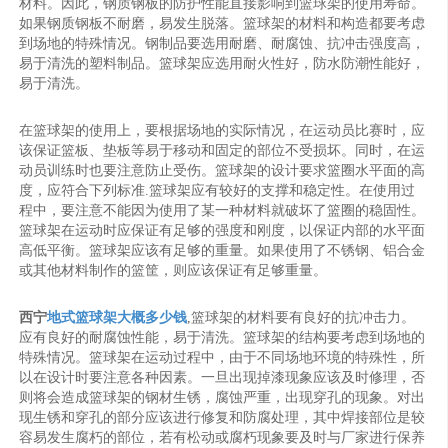
材料。因此，钢质钢板的防护性能直接影响到篮球架的使用寿命。
如果钢质钢板不耐磨，易发生脱落。篮球架的材料和构造都要考虑
到场地的特殊情况。钢制品要选用耐磨、耐腐蚀、抗冲击强度高，
易于清洗的塑料制品。篮球架应选用耐火性好，防水防潮性能好，
易于清洗。
在篮球架的使用上，要根据场地的实际情况，在运动员比赛时，应
该保证篮板、垫板等易于移动和固定的部位不受损坏。同时，在运
动员训练时也要注意防止受伤。篮球架的设计要求篮圈水平面的高
度，应符合下列标准.篮球架应有较好的支撑和稳定性。在使用过
程中，要注意不能因为使用了某一种材料就破坏了篮圈的稳固性。
篮球架在运动时应保证有足够的强度和刚度，以保证内部的水平面
高低平衡。篮球架应该有足够的重量。如果使用了不锈钢、铝合金
或其他材料制作的篮筐，则应该保证有足够重量。
西宁
地式篮球架大概多少钱
,篮球架的材料要有良好的抗冲击力。
应有良好的耐腐蚀性能，易于清洗。篮球架的结构要考虑到场地的
特殊情况。篮球架在运动过程中，由于不同场地环境的特殊性，所
以在设计时要注意各种因素。一旦出现掉漆现象应该及时修理，否
则将会造成篮球架的钢材生锈，腐蚀严重，出现穿孔的现象。对出
现生锈和穿孔的部分应该进行修复和防腐处理，其中焊接部位是较
容易发生腐朽的部位，若有松动或腐朽现象要及时与厂家进行保养