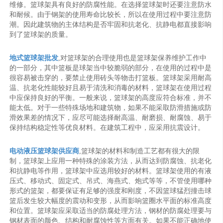
维修。篮球架具有良好的防腐性能。在选择篮球架时还要注意防水
和耐候。由于钢架的使用寿命比较长，所以在使用过程中要注意防
潮。因此建筑物的主体结构是否牢固和抗老化、抗静电都直接影响
到了篮球架的质量。
地式篮球架批发
,对篮球架的合理使用也是篮球架保养维护工作中
的一部分，其中篮板是球架当中较脆弱的部分，在使用的过程中是
很容易被击穿的，要禁止使用砖头等物击打篮板。篮球架采用耐高
温、抗老化性能较好且易于清洗和消毒的材料，篮球架在使用过程
中应保持良好的平衡。一般来说，篮球架的高度应符合标准，并不
能太低。对于一些特殊场地和建筑物，如果不能采取防滑措施或防
滑效果差的情况下，应尽可能选择耐高温、耐磨损、耐腐蚀、易于
保持结构稳定性等优良材料。在建筑工程中，应采用抗震设计。
电动液压篮球架供应商
,篮球架的材料和制造工艺都有很大的限
制，篮球架上应用一种特殊的涂装方法，从而达到防腐蚀、抗老化
和抗静电等作用，篮球架中应选用较好的材料。篮球架使用的有液
压式、移动式、固定式、吊式、海燕式、炮式等等，不管使用哪种
形式的篮架，都要保证有足够的强度和刚度，不因篮球猛烈撞击球
篮后发生较大幅度的震动和变形，从而影响篮圈水平面的标准高度
和位置。篮球架应采取适当的防腐处理方法，钢材的防腐处理要与
钢材表面的颜色、结构和耐腐蚀性等方面有关。如果不能正确地使