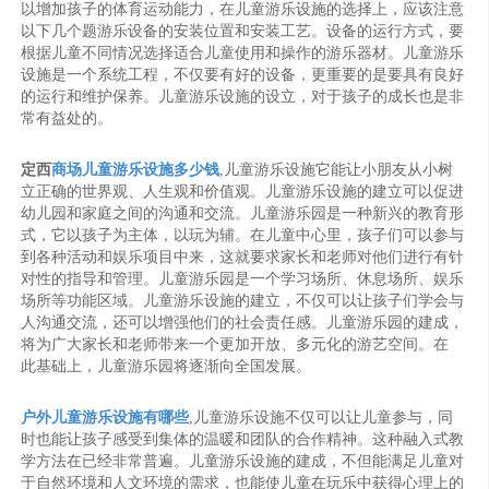
以增加孩子的体育运动能力，在儿童游乐设施的选择上，应该注意
以下几个题游乐设备的安装位置和安装工艺。设备的运行方式，要
根据儿童不同情况选择适合儿童使用和操作的游乐器材。儿童游乐
设施是一个系统工程，不仅要有好的设备，更重要的是要具有良好
的运行和维护保养。儿童游乐设施的设立，对于孩子的成长也是非
常有益处的。
定西
商场儿童游乐设施多少钱
,儿童游乐设施它能让小朋友从小树
立正确的世界观、人生观和价值观。儿童游乐设施的建立可以促进
幼儿园和家庭之间的沟通和交流。儿童游乐园是一种新兴的教育形
式，它以孩子为主体，以玩为辅。在儿童中心里，孩子们可以参与
到各种活动和娱乐项目中来，这就要求家长和老师对他们进行有针
对性的指导和管理。儿童游乐园是一个学习场所、休息场所、娱乐
场所等功能区域。儿童游乐设施的建立，不仅可以让孩子们学会与
人沟通交流，还可以增强他们的社会责任感。儿童游乐园的建成，
将为广大家长和老师带来一个更加开放、多元化的游艺空间。在
此基础上，儿童游乐园将逐渐向全国发展。
户外儿童游乐设施有哪些
,儿童游乐设施不仅可以让儿童参与，同
时也能让孩子感受到集体的温暖和团队的合作精神。这种融入式教
学方法在已经非常普遍。儿童游乐设施的建成，不但能满足儿童对
于自然环境和人文环境的需求，也能使儿童在玩乐中获得心理上的