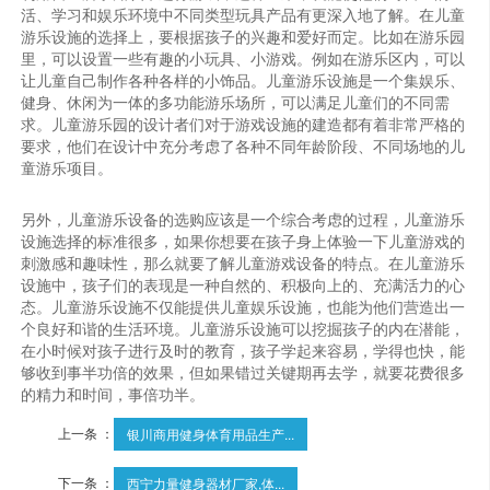
活、学习和娱乐环境中不同类型玩具产品有更深入地了解。在儿童
游乐设施的选择上，要根据孩子的兴趣和爱好而定。比如在游乐园
里，可以设置一些有趣的小玩具、小游戏。例如在游乐区内，可以
让儿童自己制作各种各样的小饰品。儿童游乐设施是一个集娱乐、
健身、休闲为一体的多功能游乐场所，可以满足儿童们的不同需
求。儿童游乐园的设计者们对于游戏设施的建造都有着非常严格的
要求，他们在设计中充分考虑了各种不同年龄阶段、不同场地的儿
童游乐项目。
另外，儿童游乐设备的选购应该是一个综合考虑的过程，儿童游乐
设施选择的标准很多，如果你想要在孩子身上体验一下儿童游戏的
刺激感和趣味性，那么就要了解儿童游戏设备的特点。在儿童游乐
设施中，孩子们的表现是一种自然的、积极向上的、充满活力的心
态。儿童游乐设施不仅能提供儿童娱乐设施，也能为他们营造出一
个良好和谐的生活环境。儿童游乐设施可以挖掘孩子的内在潜能，
在小时候对孩子进行及时的教育，孩子学起来容易，学得也快，能
够收到事半功倍的效果，但如果错过关键期再去学，就要花费很多
的精力和时间，事倍功半。
上一条 ：
银川商用健身体育用品生产...
下一条 ：
西宁力量健身器材厂家,体...