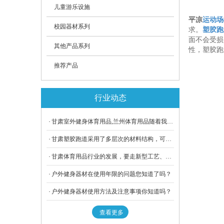
儿童游乐设施
平凉
运动场
校园器材系列
求。
塑胶跑
面不会受损
其他产品系列
性，塑胶跑
推荐产品
行业动态
甘肃室外健身体育用品,兰州体育用品随着我国体育事业的蓬勃发展越来越深入到我们广大消费者生活的方方面面，也愈加和我们人民的生活健康、娱乐消遣紧密相连，在促进人民身体健康、陶冶情操、以及培养高尚品格等方面发挥着不可替代的重要的作用。
甘肃塑胶跑道采用了多层次的材料结构，可根据需要选择各种不同的材质，并有多种选择。兰州塑胶跑道是专用聚氨酯颗粒，表面颜色柔和，颗粒状表层，防止跌倒所发生的运动伤害。
甘肃体育用品行业的发展，要走新型工艺、新材料、新技术之路。在这种情况下，目前我国体育用品产值已占全社会总产值的40％以上。
户外健身器材在使用年限的问题您知道了吗？
户外健身器材使用方法及注意事项你知道吗？
查看更多