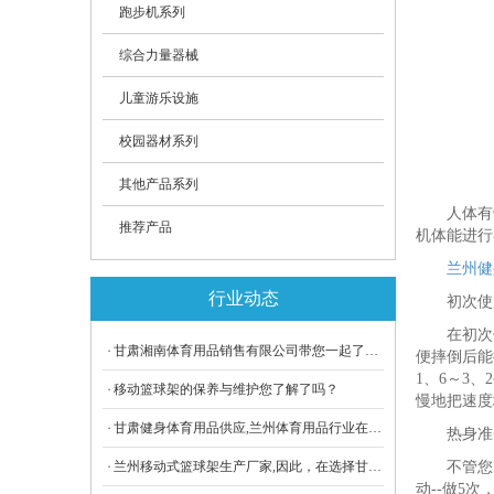
跑步机系列
综合力量器械
儿童游乐设施
校园器材系列
其他产品系列
人体有
推荐产品
机体能进行
兰州健
行业动态
初次使
在初次
​甘肃湘南体育用品销售有限公司带您一起了解兰州健身训练体育用品供货商的信息,体育用品是一个新的行业，市场竞争非常激烈。
便摔倒后能
1、6～3
移动篮球架的保养与维护您了解了吗？
慢地把速度
甘肃健身体育用品供应,兰州体育用品行业在国民经济中的地位日益重要，甘肃体育用品行业的发展潜力巨大。
热身准
兰州移动式篮球架生产厂家,因此，在选择甘肃篮球架时应注意以下几方面钢质钢板要坚固耐用。
不管您
动--做5