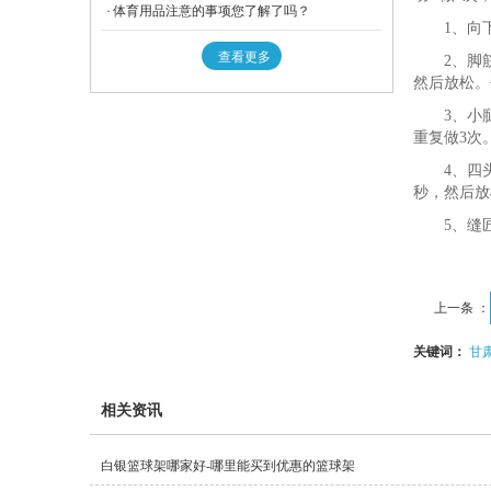
体育用品注意的事项您了解了吗？
1、向
查看更多
2、脚
然后放松。
3、小
重复做3次
4、四
秒，然后放
5、缝
上一条 ：
关键词：
甘
相关资讯
白银篮球架哪家好-哪里能买到优惠的篮球架