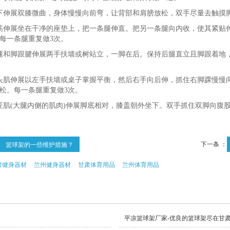
下伸展双膝微曲，身体慢慢向前弯，让背部和肩膀放松，双手尽量去触摸脚趾
筋伸展坐在干净的座垫上，把一条腿伸直。把另一条腿向内收，使其紧贴伸
每一条腿重复做3次。
腿和脚跟腱伸展两手扶墙或树站立，一脚在后。保持后腿直立且脚跟着地，
。
头肌伸展以左手扶墙或桌子掌握平衡，然后右手向后伸，抓住右脚踝慢慢向
松。每一条腿重复做3次。
匠肌(大腿内侧的肌肉)伸展脚底相对，膝盖朝外坐下。双手抓住双脚向腹股
下一条 ：
篮球架的一些维护措施？
肃健身器材
兰州健身器材
甘肃体育用品
兰州体育用品
平凉篮球架厂家-优良的篮球架尽在甘