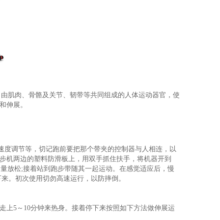
5%。由肌肉、骨骼及关节、韧带等共同组成的人体运动器官，使
和伸展。
和速度调节等，切记跑前要把那个带夹的控制器与人相连，以
步机两边的塑料防滑板上，用双手抓住扶手，将机器开到
，尽量放松;接着站到跑步带随其一起运动。在感觉适应后，慢
停下来。初次使用切勿高速运行，以防摔倒。
走上5～10分钟来热身。接着停下来按照如下方法做伸展运